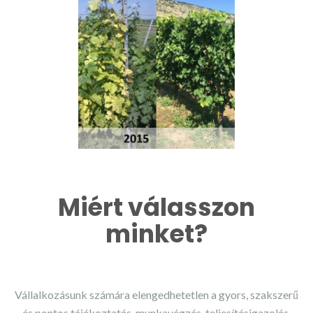
Miért válasszon
minket?
Vállalkozásunk számára elengedhetetlen a gyors, szakszerű
és pontos tájékoztatás, munkavégzés, teljesítésigazolás,