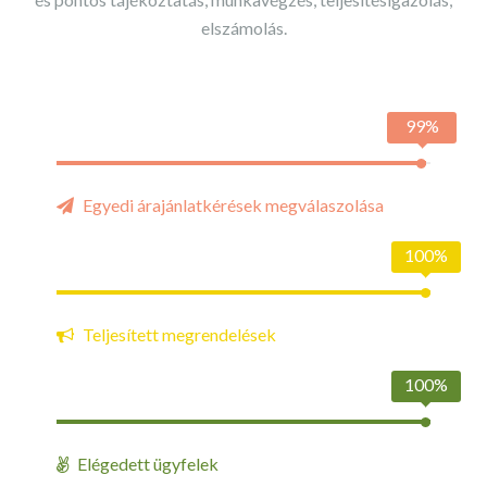
elszámolás.
99%
Egyedi árajánlatkérések megválaszolása
100%
Teljesített megrendelések
100%
Elégedett ügyfelek