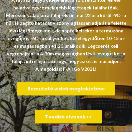
haladva egyre melegebb légrétegek találhatóak.
Méréseink alapján a talajfelszín már 22 óra körül -9C-ra
hűl. Hidegítő hatását viszonylag lassan adja át a felette
lévő légtömegeknek, de napfelkeltekor a termőzóna
levegője is -6C-ra süllyedhet. Ezzel egyidőben 10-15 m-
es magasságban +1,2C uralkodik.
Légcserét kell
végrehajtani: a 4-30m magasságban lévő levegőt kell a
talajszintre lejuttatni úgy, hogy az ott is maradjon.
A megoldás: F-AirGo V2021!
Bemutató videó megtekintése
Tovább olvasok >>