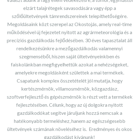
elzárt talajrétegek savasodására vagy épp a
sz
ő
l
ő
ü
ltetv
é
nyek t
á
mrendszereinek telep
í
thet
ő
s
é
g
é
re.
Megoldásaink közt szerepel az Okostojás, amely real-time
m
ű
k
ö
d
é
s
é
vel
ú
j fejezetet nyitott az agrármeteorológia és a
precíziós gazdálkodás fejl
ő
d
é
s
é
ben.
30 éves tapasztalat áll
rendelkezésünkre a mez
ő
gazd
á
lkod
á
s valamennyi
szegmens
é
b
ő
l, hiszen saj
á
t
ü
ltetv
é
nyeinkben
é
s
faiskolánkban megfigyelhettük azokat a nehézségeket,
amelyekre megoldásként születtek a mai termékek.
Csapatunk komplex összetételét jól mutatja, hogy
kertészmérnök, villamosmérnök, közgazdász,
szoftverfejleszt
ő
é
s g
é
p
é
szm
é
rn
ö
k is r
é
szt vett a termékek
fejlesztésében. Célunk, hogy az új dolgokra nyitott
gazdálkodókat segítve járuljunk hozzá nemcsak a
hatékonyabb termeléshez, hanem az egészségesebb
ültetvények számának növeléséhez is.
Eredményes és okos
gazdálkodást kívánunk!