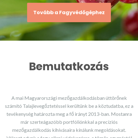
Tovább a Fagyvédőgéphez
Bemutatkozás
A mai Magyarországi mez
ő
gazd
á
lkod
á
sban úttör
ő
nek
sz
á
m
í
t
ó
Talajleveg
ő
ztet
é
ssel ker
ü
lt
ü
nk be a k
ö
ztudatba, ez a
tevékenység határozta meg a f
ő
ir
á
nyt 2013-ban. Mostanra
már szerteágazóbb portfóliónkkal a precíziós
mez
ő
gazd
á
lkod
á
s kihívásaira kínálunk megoldásokat.
Választ adunk a fagy elleni védekezésre, a tömör, egymástól