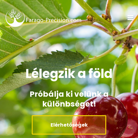
Lélegzik a föld
Próbálja ki velünk a
különbséget!
Elérhetőségek