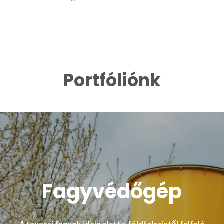
Portfóliónk
Fagyvédőgép
A tavaszi fagyok ideje alatt a földfelszíntől felfelé