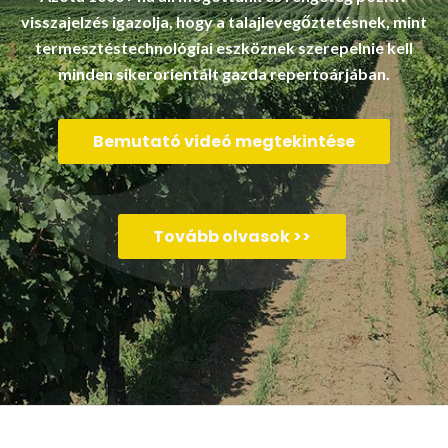
visszajelzés igazolja, hogy a talajlevegőztetésnek, mint
termesztéstechnológiai eszköznek szerepelnie kell
minden sikerorientált gazda repertoárjában.
Bemutató videó megtekintése
Tovább olvasok >>