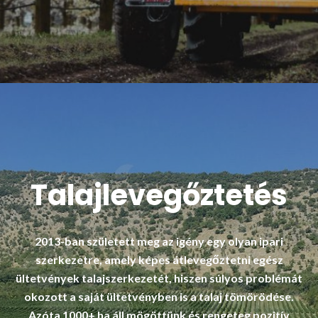
Talajlevegőztetés
2013-ban született meg az igény egy olyan ipari
szerkezetre, amely képes átlevegőztetni egész
ültetvények talajszerkezetét, hiszen súlyos problémát
okozott a saját ültetvényben is a talaj tömörödése.
Azóta 1000+ ha áll mögöttünk és rengeteg pozitív